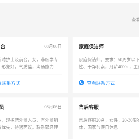
查
前台
08月06日
家庭保洁师
所聘护士及前台，女，非医学专
家庭保洁师。要求：50周岁以
，形象好，气质佳，沟通能力
性、干净利索，月薪4000+，
试，周日休息。
时间灵活，不需坐班，适合宝
太太等。
看联系方式
查看联系方式
员
08月06日
售后客服
业，现招聘外贸人员，有外贸销
售后客服20名，女性，20-30
者优先，待遇面议。联系郭经理
休，国家节假日休息