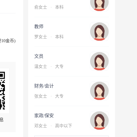
俞女士
·
本科
教师
罗女士
·
本科
10金币)
文员
温女士
·
大专
财务/会计
张女士
·
大专
家政/保安
息
邓女士
·
高中以下