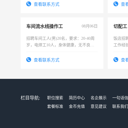
查看联系方式
查
车间流水线操作工
08月06日
切配工
招聘车间工人(男)20名，要求：20-40周
饭店招
岁，电焊工10人，身体健康，无不良嗜
工作经
好。薪资：4500-7000元，标准八人间住
作。包吃
宿，免费发放劳保用品，两班倒，每月
4500。
查看联系方式
查
25号准时发放工资，工作时间10小时
栏目导航:
职位搜索
简历中心
名企展示
一句话
套餐标准
金币充值
意见建议
联系我