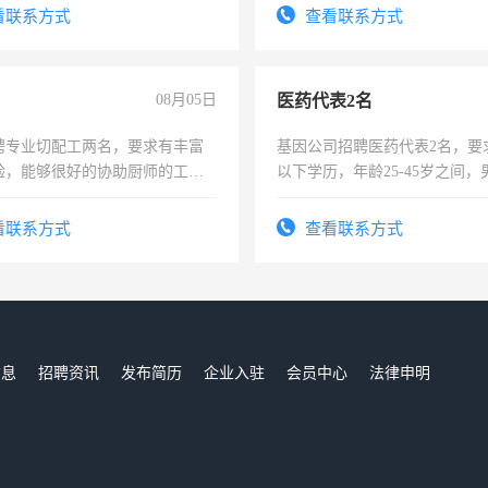
看联系方式
查看联系方式
08月05日
医药代表2名
聘专业切配工两名，要求有丰富
基因公司招聘医药代表2名，要
验，能够很好的协助厨师的工
以下学历，年龄25-45岁之间，
住，每月有公休，工资3500-
可，需要具有营销经验，从事
表或者有医学资质的优先，底薪
看联系方式
查看联系方式
交五险。
信息
招聘资讯
发布简历
企业入驻
会员中心
法律申明
们