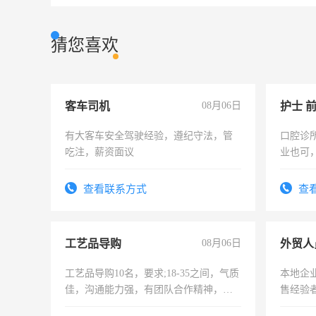
猜您喜欢
客车司机
08月06日
护士 
有大客车安全驾驶经验，遵纪守法，管
口腔诊
吃注，薪资面议
业也可
强。面
查看联系方式
查
工艺品导购
08月06日
外贸人
工艺品导购10名，要求;18-35之间，气质
本地企
佳，沟通能力强，有团队合作精神，有
售经验
上进心，有工作经验者优先！